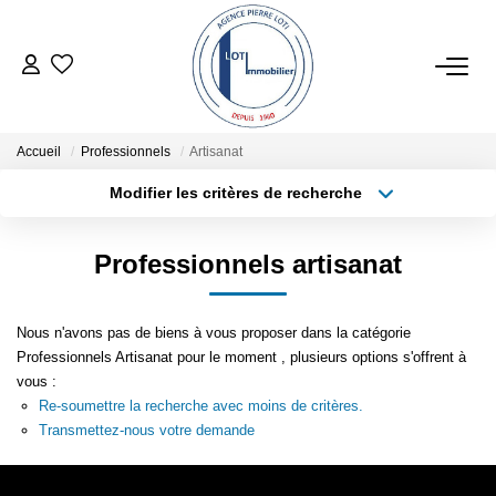
ACHETER
Accueil
Professionnels
Artisanat
ESTIMER
Modifier les critères de recherche
Type de transaction
Localisation
Acheter
Localisation
LOCATIONS SAISONNIÈRES
Professionnels artisanat
Type de bien
Sélectionnez...
Surface min
LOUER
Nous n'avons pas de biens à vous proposer dans la catégorie
Plus de critères
Budget max
Professionnels Artisanat pour le moment , plusieurs options s'offrent à
NOTRE AGENCE
vous :
Créer une alerte
Re-soumettre la recherche avec moins de critères.
Transmettez-nous votre demande
NOTRE RÉSEAU