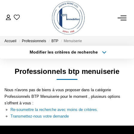
ACHETER
Accueil
Professionnels
BTP
Menuiserie
ESTIMER
Modifier les critères de recherche
Type de transaction
Localisation
Acheter
Localisation
LOCATIONS SAISONNIÈRES
Professionnels btp menuiserie
Type de bien
Sélectionnez...
Surface min
LOUER
Nous n'avons pas de biens à vous proposer dans la catégorie
Plus de critères
Budget max
Professionnels BTP Menuiserie pour le moment , plusieurs options
NOTRE AGENCE
s'offrent à vous :
Créer une alerte
Re-soumettre la recherche avec moins de critères.
Transmettez-nous votre demande
NOTRE RÉSEAU