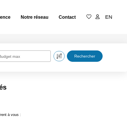
EN
gence
Notre réseau
Contact
Budget max
és
rent à vous :