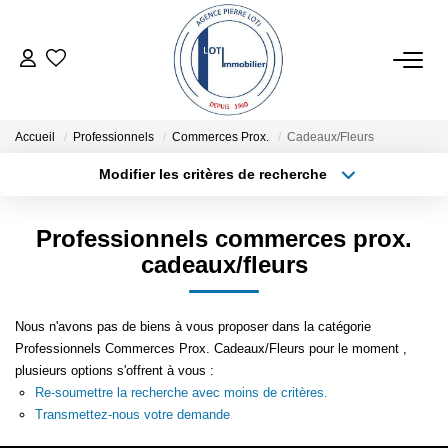
ACHETER
Accueil
Professionnels
Commerces Prox.
Cadeaux/Fleurs
ESTIMER
Modifier les critères de recherche
Type de transaction
Localisation
Acheter
Localisation
LOCATIONS SAISONNIÈRES
Professionnels commerces prox.
Type de bien
Sélectionnez...
Surface min
cadeaux/fleurs
LOUER
Plus de critères
Budget max
Nous n'avons pas de biens à vous proposer dans la catégorie
NOTRE AGENCE
Professionnels Commerces Prox. Cadeaux/Fleurs pour le moment ,
Créer une alerte
plusieurs options s'offrent à vous :
Re-soumettre la recherche avec moins de critères.
NOTRE RÉSEAU
Transmettez-nous votre demande