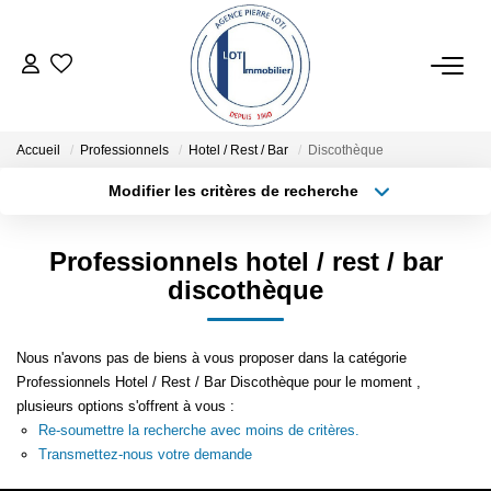
ACHETER
Accueil
Professionnels
Hotel / Rest / Bar
Discothèque
ESTIMER
Modifier les critères de recherche
Type de transaction
Localisation
Acheter
Localisation
LOCATIONS SAISONNIÈRES
Professionnels hotel / rest / bar
Type de bien
Sélectionnez...
Surface min
discothèque
LOUER
Plus de critères
Budget max
Nous n'avons pas de biens à vous proposer dans la catégorie
NOTRE AGENCE
Professionnels Hotel / Rest / Bar Discothèque pour le moment ,
Créer une alerte
plusieurs options s'offrent à vous :
Re-soumettre la recherche avec moins de critères.
NOTRE RÉSEAU
Transmettez-nous votre demande