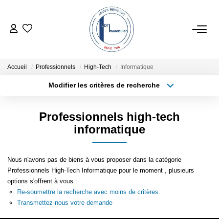
ACHETER
Accueil
Professionnels
High-Tech
Informatique
ESTIMER
Modifier les critères de recherche
Localisation
Type de transaction
Surface min
LOCATIONS SAISONNIÈRES
Professionnels high-tech
Type de bien
informatique
Plus de critères
Budget max
LOUER
Créer une alerte
Nous n'avons pas de biens à vous proposer dans la catégorie
NOTRE AGENCE
Professionnels High-Tech Informatique pour le moment , plusieurs
options s'offrent à vous :
Re-soumettre la recherche avec moins de critères.
NOTRE RÉSEAU
Transmettez-nous votre demande