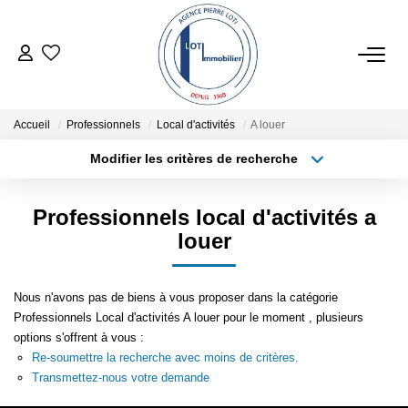
ACHETER
Accueil
Professionnels
Local d'activités
A louer
ESTIMER
Modifier les critères de recherche
Type de transaction
Localisation
Acheter
Localisation
LOCATIONS SAISONNIÈRES
Professionnels local d'activités a
Type de bien
Sélectionnez...
Surface min
louer
LOUER
Plus de critères
Budget max
Nous n'avons pas de biens à vous proposer dans la catégorie
NOTRE AGENCE
Professionnels Local d'activités A louer pour le moment , plusieurs
Créer une alerte
options s'offrent à vous :
Re-soumettre la recherche avec moins de critères.
NOTRE RÉSEAU
Transmettez-nous votre demande