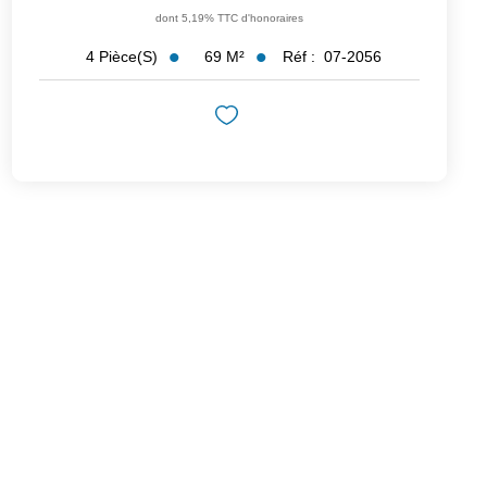
dont 5,19% TTC d'honoraires
69
M²
Réf :
07-2056
4
Pièce(s)