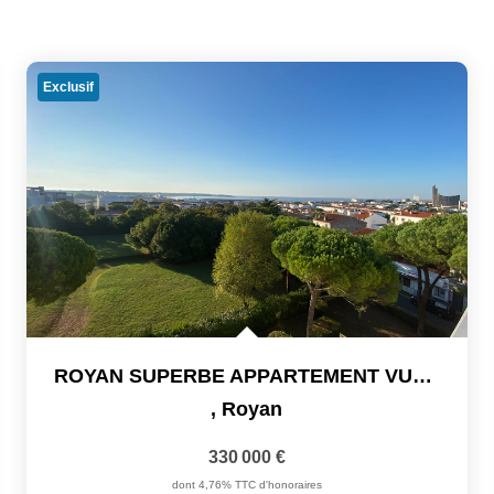
Exclusif
ROYAN SUPERBE APPARTEMENT VUE MER
,
Royan
330 000 €
dont 4,76% TTC d'honoraires