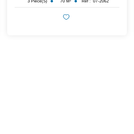
70
M²
Réf :
07-2062
3
Pièce(s)