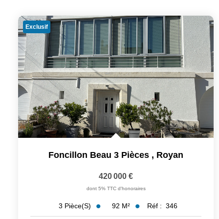
Exclusif
Foncillon Beau 3 Pièces
,
Royan
420 000 €
dont 5% TTC d'honoraires
92
M²
Réf :
346
3
Pièce(s)