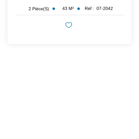
43
M²
Réf :
07-2042
2
Pièce(s)