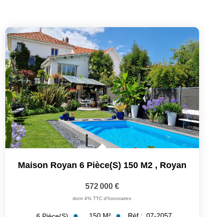
Maison Royan 6 Pièce(s) 150 M2
,
Royan
572 000 €
dont 4% TTC d'honoraires
150
M²
Réf :
07-2057
6
Pièce(s)