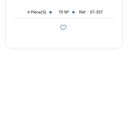
70
M²
Réf :
07-337
4
Pièce(s)