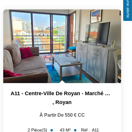
Créer une alerte
A11 - Centre-Ville De Royan - Marché À Pied
,
Royan
À Partir De 550 € CC
43
M²
Réf :
A11
2
Pièce(s)