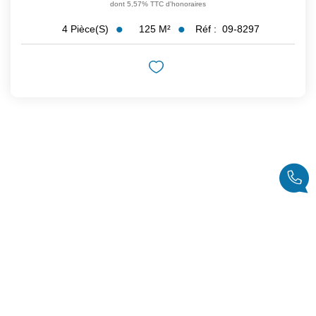
dont 5,57% TTC d'honoraires
125
M²
Réf :
09-8297
4
Pièce(s)