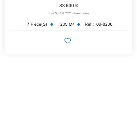
83 600 €
dont 5,44% TTC d'honoraires
205
M²
Réf :
09-8208
7
Pièce(s)