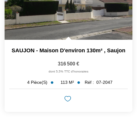
SAUJON - Maison D'environ 130m²
,
Saujon
316 500 €
dont 5,5% TTC d'honoraires
113
M²
Réf :
07-2047
4
Pièce(s)