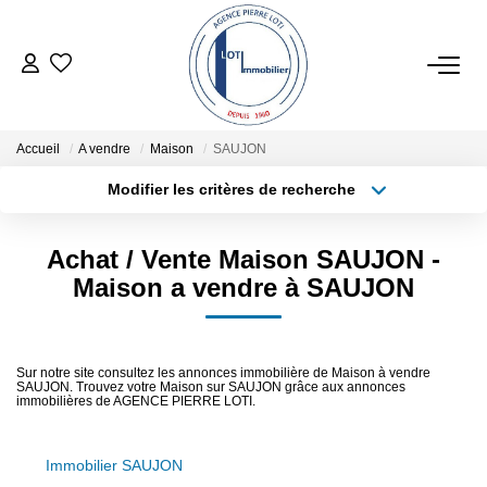
ACHETER
Accueil
A vendre
Maison
SAUJON
ESTIMER
Modifier les critères de recherche
Type de transaction
Localisation
Acheter
Localisation
LOCATIONS SAISONNIÈRES
Achat / Vente Maison SAUJON -
Type de bien
Sélectionnez...
Surface min
Maison a vendre à SAUJON
LOUER
Plus de critères
Budget max
NOTRE AGENCE
Sur notre site consultez les annonces immobilière de Maison à vendre
SAUJON. Trouvez votre Maison sur SAUJON grâce aux annonces
Créer une alerte
immobilières de AGENCE PIERRE LOTI.
NOTRE RÉSEAU
Immobilier SAUJON