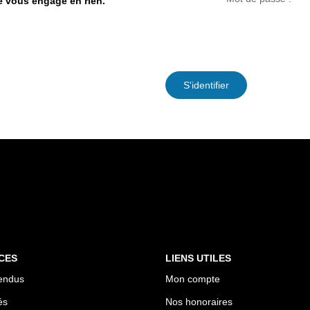
ne vous engage en rien.
S'identifier
CES
LIENS UTILES
endus
Mon compte
és
Nos honoraires